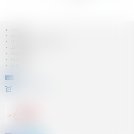
...
>
>>
Accueil
Équipe
Domaines d'intervention
Actus
Honoraires
Contact
Articles
CONTACT
04 79 31 33 03