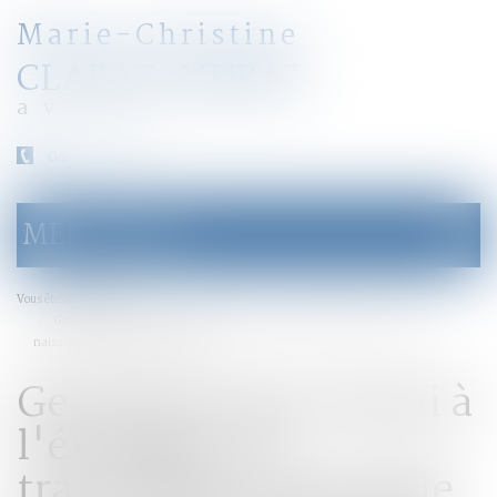
Marie-Christine
CLARAZ-MURAT
avocat
04 79 31 33 03
MENU
Ouvrir
le
menu
Accueil
Vous êtes ici :
Gestation pour autrui à l'étranger : la transcription partielle de l'acte de
naissance de l'enfant est autorisée
Gestation pour autrui à
l'étranger : la
transcription partielle