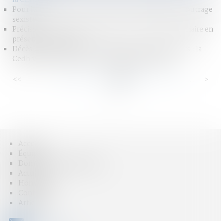
Pour la première fois, un homme condamné pour outrage
sexiste
Précisions sur l’interprétation d’une clause bénéficiaire en
présence d’un legs
Décès d’un homme consécutif à des tirs de policiers : la
Cedh valide la circonstance de légitime défense
<<
<
...
85
86
87
88
89
90
91
...
>
>>
Accueil
Équipe
Domaines d'intervention
Actus
Honoraires
Contact
Articles