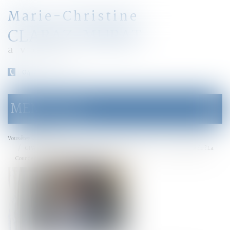
Marie-Christine
CLARAZ-MURAT
avocat
04 79 31 33 03
MENU
Ouvrir
le
menu
Accueil
Vous êtes ici :
GPA : la transcription du nom de la « mère d’intention » est-elle possible ? La
Cour de cassation demande l’avis de la CEDH