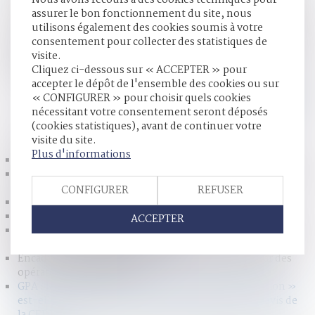
les faits qui y sont déclarés correspondent à la réalité
assurer le bon fonctionnement du site, nous
biologique. Quant à la transcription d’un acte de naissance
utilisons également des cookies soumis à votre
en ce qu’il désigne la “mère d’intention”,
consentement pour collecter des statistiques de
indépendamment de toute réalité biologique, la Cour de
visite.
cassation adresse à la CEDH une demande d’avis
Cliquez ci-dessous sur « ACCEPTER » pour
consultatif...
Lire la suite
accepter le dépôt de l'ensemble des cookies ou sur
« CONFIGURER » pour choisir quels cookies
nécessitant votre consentement seront déposés
HISTORIQUE
(cookies statistiques), avant de continuer votre
visite du site.
Plus d'informations
Enfant mineur en garde alternée et quotient familial
Il n’y a pas « occupation privative » d’un indivisaire quand
sa compagne part en maison de retraite
CONFIGURER
REFUSER
Prouver une vie en concubinage est difficile
Le contrat de mariage en bref
ACCEPTER
Legs de la quotité disponible à un héritier et interprétation
de la clause bénéficiaire du contrat
Encadrement de l’accès aux données conservées par des
opérateurs téléphoniques
GPA : la transcription du nom de la « mère d’intention »
est-elle possible ? La Cour de cassation demande l’avis de
la CEDH