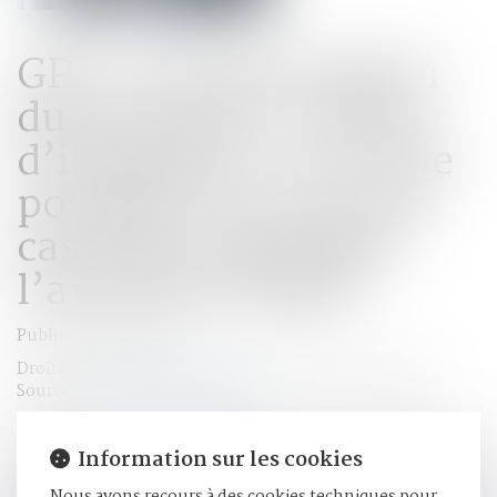
GPA : la transcription
du nom de la « mère
d’intention » est-elle
possible ? La Cour de
cassation demande
l’avis de la CEDH
Publié le :
10/10/2018
Droit de la famille, des personnes et de leur patrimoine
Source :
forum-famille.dalloz.fr
L’existence d’une convention de GPA ne fait pas en soi
Information sur les cookies
obstacle à la transcription de l’acte de naissance établi à
l’étranger, dès lors qu’il n’est ni irrégulier ni falsifié et que
Nous avons recours à des cookies techniques pour