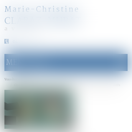
Marie-Christine
CLARAZ-MURAT
avocat
04 79 31 33 03
MENU
Ouvrir
le
menu
Accueil
Vous êtes ici :
Gratification du conjoint survivant et modalités d’imputation des libéralités