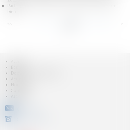
2024.
Participation aux acquêts : calcul de la plus-value d’un
bien
<<
<
...
22
23
24
25
26
27
28
...
>
>>
Accueil
Équipe
Domaines d'intervention
Actus
Honoraires
Contact
Articles
CONTACT
04 79 31 33 03