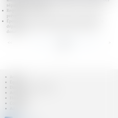
alimentaires par l’ARIPA est généralisé à l’ensemble des
séparations et divorces
Requalification aggravante des faits et acceptation du
prévenu
Époux communs en biens : précisions sur le point de
départ de l’action en déclaration de simulation des
donations
<<
<
...
35
36
37
38
39
40
41
...
>
>>
Accueil
Équipe
Domaines d'intervention
Actus
Honoraires
Contact
Articles