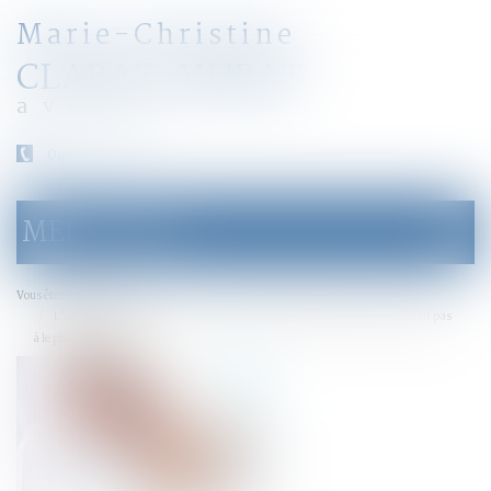
Marie-Christine
CLARAZ-MURAT
avocat
04 79 31 33 03
MENU
Ouvrir
le
menu
Accueil
Vous êtes ici :
L'important patrimoine et la nature influençable du majeur ne suffisent pas
à le placer sous tutelle