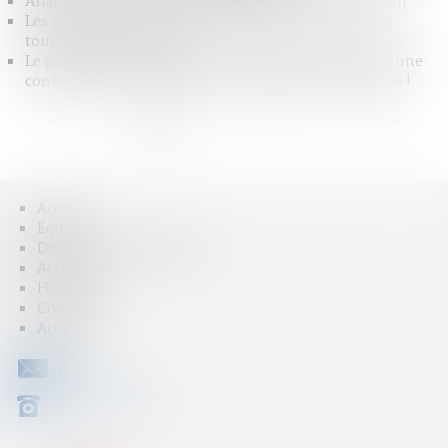
Affaire Lyhanna : la responsabilité de l’État en question
Les pertes de revenus des parents aidants ne sont pas
toujours indemnisables
Le parent ayant assumé seul les charges peut obtenir une
contribution rétroactive sans détailler chaque dépense !
<<
<
1
2
3
4
5
6
7
...
>
>>
Accueil
Équipe
Domaines d'intervention
Actus
Honoraires
Contact
Articles
CONTACT
04 79 31 33 03