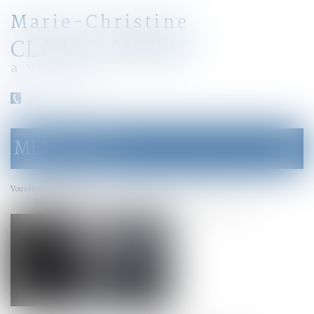
Marie-Christine
CLARAZ-MURAT
avocat
04 79 31 33 03
MENU
Ouvrir
le
menu
Accueil
Vous êtes ici :
Inceste et violences sexuelles faites aux enfants propositions Ciivise