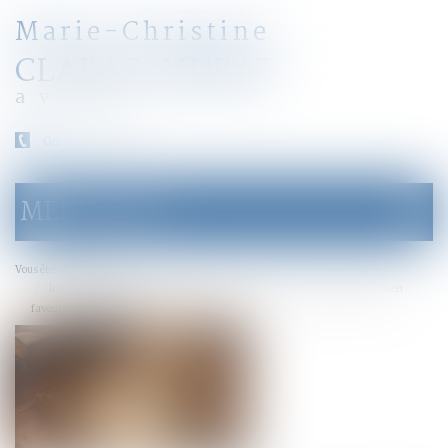
Marie-Christine
CLARAZ-MURAT
avocat
04 79 31 33 03
MENU
Ouvrir
le
menu
Accueil
Vous êtes ici :
Indivision successorale et démembrement : la Cour de cassation tranche en
faveur des nus-propriétaires