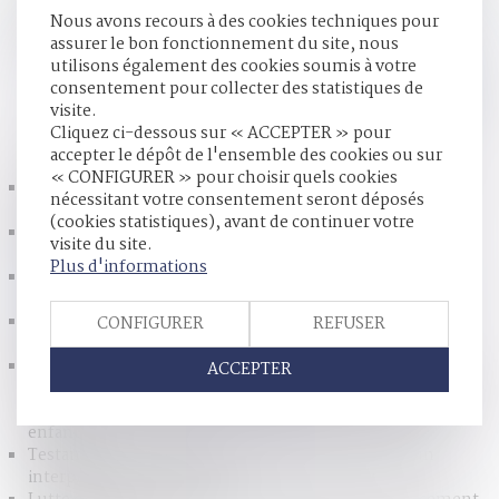
peuvent demander le partage des biens propres du défunt
Nous avons recours à des cookies techniques pour
sur lesquels ils détiennent une quote-part indivise...
Lire la
assurer le bon fonctionnement du site, nous
suite
utilisons également des cookies soumis à votre
consentement pour collecter des statistiques de
visite.
HISTORIQUE
Cliquez ci-dessous sur « ACCEPTER » pour
accepter le dépôt de l'ensemble des cookies ou sur
« CONFIGURER » pour choisir quels cookies
Violence conjugale : le contrôle coercitif, un crime de
nécessitant votre consentement seront déposés
liberté désormais dans le droit français
(cookies statistiques), avant de continuer votre
Procréation post mortem : vers une autorisation en
visite du site.
France ?
Plus d'informations
Indivision successorale et démembrement : la Cour de
cassation tranche en faveur des nus-propriétaires
Devoir conjugal et liberté sexuelle : la CEDH protège le
CONFIGURER
REFUSER
consentement dans le mariage
Protection de l’enfance : face à une situation
ACCEPTER
extrêmement dégradée, la Défenseure des droits dénonce
de graves atteintes à l’intérêt supérieur et aux droits des
enfants
Testament international : les limites du recours à un
interprète non assermenté