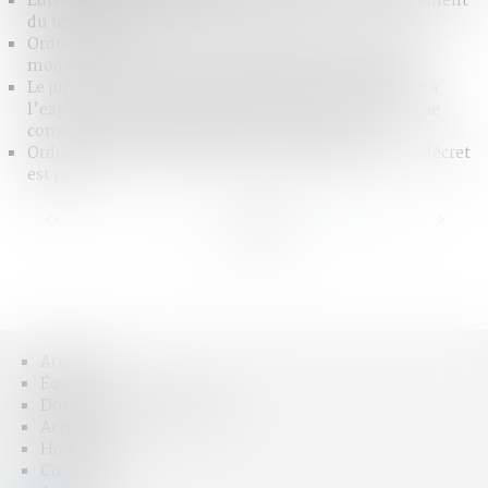
Lutte contre le blanchiment de capitaux et le financement
du terrorisme
Ordonnance de protection immédiate : zoom sur les
modalités de saisine du juge aux affaires familiales !
Le jugement de divorce acquiert force de chose jugée à
l’expiration du délai d’appel, rendant prescrite la saisie
conservatoire pratiquée plus de cinq ans après
Ordonnance provisoire de protection immédiate : le décret
est paru
<<
<
...
9
10
11
12
13
14
15
...
>
>>
Accueil
Équipe
Domaines d'intervention
Actus
Honoraires
Contact