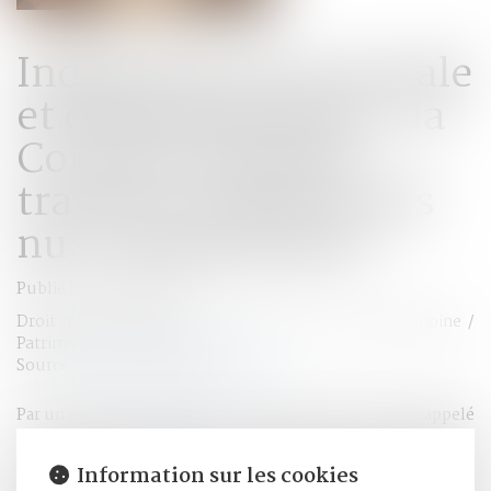
Indivision successorale
et démembrement : la
Cour de cassation
tranche en faveur des
nus-propriétaires
Publié le :
07/02/2025
Droit de la famille, des personnes et de leur patrimoine
/
Patrimoine et succession
Source :
www.lemag-juridique.com
Par un arrêt du 15 janvier 2025, la Cour de cassation a rappelé
que, malgré l'adoption d'un régime de communauté
universelle avec clause d'attribution intégrale au conjoint
Information sur les cookies
survivant (dernier-vivant), les héritiers réservataires