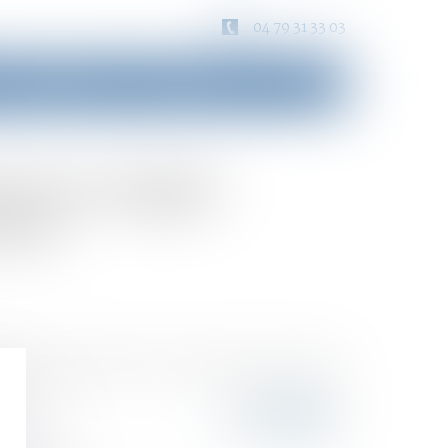
04 79 31 33 03
Consultation
Honoraires
Contact
évenu malgré
tion
dates d’audience dont cette dernière fait l'objet,