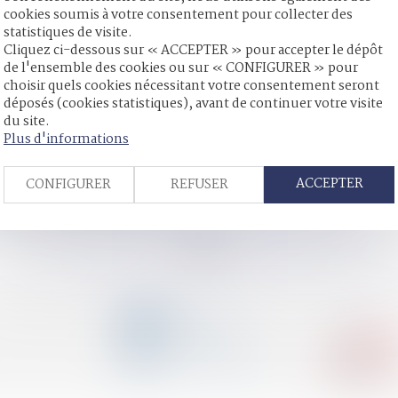
cookies soumis à votre consentement pour collecter des
statistiques de visite.
 la mère est américaine | Dalloz Actualité
Cliquez ci-dessous sur « ACCEPTER » pour accepter le dépôt
stère des Affaires sociales et de la Santé
de l'ensemble des cookies ou sur « CONFIGURER » pour
s de remariage | Dossier Familial
choisir quels cookies nécessitant votre consentement seront
e prescription ? - L'Express
déposés (cookies statistiques), avant de continuer votre visite
ossier Familial
du site.
terrain de l’un d’eux - La Gazette du Palais
Plus d'informations
es à éviter - Les Echos Patrimoine ©shutterstock
ale | service-public.fr
ACCEPTER
CONFIGURER
REFUSER
| Dossier Familial © FamVeld
u malgré l’ignorance des juges de la mesure de protection
<
<
...
105
106
107
108
109
110
111
...
>
CONTACT
04 79 31 33 03