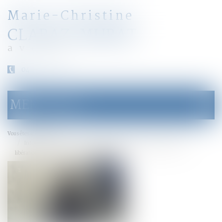
Marie-Christine
CLARAZ-MURAT
avocat
04 79 31 33 03
MENU
Ouvrir
le
menu
Accueil
Vous êtes ici :
Information et protection des victimes de violences sexuelles lors de la
libération de leur agresseur : adoption à l'AN