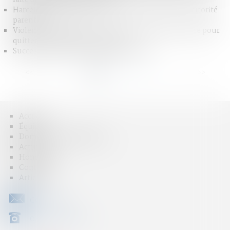
Harcèlement conjugal et retrait de l’exercice de l’autorité
parentale
Violences conjugales : une aide financière d’urgence pour
quitter le domicile en sécurité
Succession : qu'est-ce que l'indivision ?
<<
<
1
2
3
4
5
6
7
...
>
>>
Accueil
Équipe
Domaines d'intervention
Actus
Honoraires
Contact
Articles
CONTACT
04 79 31 33 03