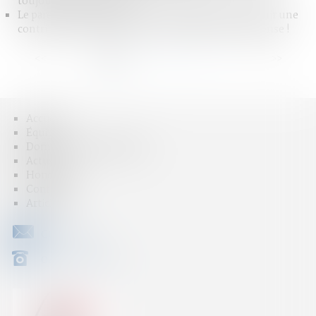
toujours indemnisables
Le parent ayant assumé seul les charges peut obtenir une
contribution rétroactive sans détailler chaque dépense !
<<
<
1
2
3
4
5
6
7
...
>
>>
Accueil
Équipe
Domaines d'intervention
Actus
Honoraires
Contact
Articles
CONTACT
04 79 31 33 03