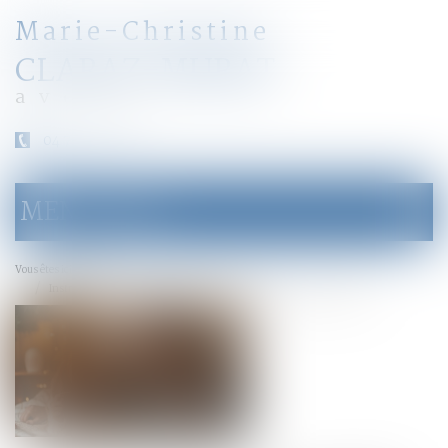
Marie-Christine
CLARAZ-MURAT
avocat
04 79 31 33 03
MENU
Ouvrir
le
menu
Accueil
Vous êtes ici :
Instruction en famille sans autorisation : condamnation des parents