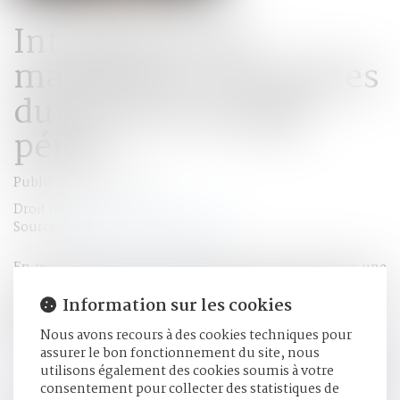
Interdiction de
manifester : les limites
du pouvoir du juge
pénal
Publié le :
23/06/2026
Droit pénal
Source :
www.lemag-juridique.com
En matière pénale, une juridiction ne peut prononcer une
peine qu'à raison d'une infraction pour laquelle elle a
expressément déclaré le prévenu coupable. En outre, toute
Information sur les cookies
décision doit être motivée de manière cohérente et
Nous avons recours à des cookies techniques pour
suffisante...
Lire la suite
assurer le bon fonctionnement du site, nous
utilisons également des cookies soumis à votre
consentement pour collecter des statistiques de