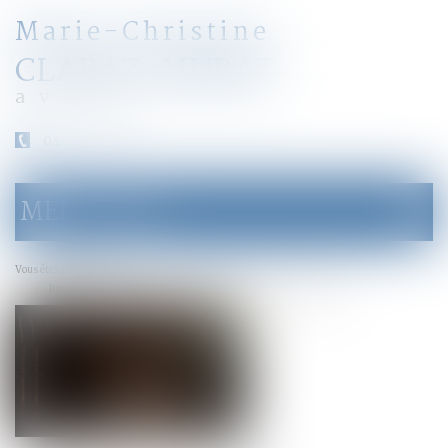
Marie-Christine
CLARAZ-MURAT
avocat
04 79 31 33 03
MENU
Ouvrir
le
menu
Accueil
Vous êtes ici :
Interdiction de manifester : les limites du pouvoir du juge pénal