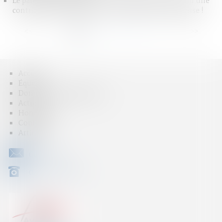
Le parent ayant assumé seul les charges peut obtenir une
contribution rétroactive sans détailler chaque dépense !
<<
<
1
2
3
4
5
6
7
...
>
>>
Accueil
Équipe
Domaines d'intervention
Actus
Honoraires
Contact
Articles
CONTACT
04 79 31 33 03