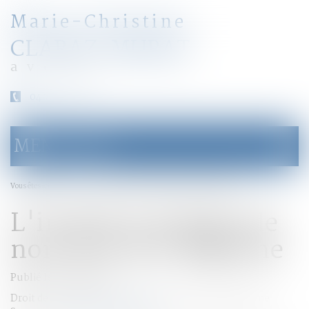
Marie-Christine
CLARAZ-MURAT
avocat
04 79 31 33 03
MENU
Ouvrir
le
menu
Accueil
L'intérêt à changer de nom doit être légitime
Vous êtes ici :
L'intérêt à changer de
nom doit être légitime
Publié le :
01/08/2016
Droit de la famille, des personnes et de leur patrimoine