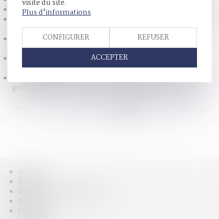
La France pourrait finalement interdire la fessée
visite du site.
Pas de test ADN de filiation en référé - La Gazette du Palais
Plus d'informations
Pension alimentaire : conditions d’octroi de l’allocation de
soutien familial (ASF) -Le monde du droit
CONFIGURER
REFUSER
La fonction juridique du livret de famille - Personnes
physiques, capacité
ACCEPTER
L'assurance-vie ne tombe pas dans la communauté
matrimoniale
Garanties procédurales en faveur des enfants suspectés ou
poursuivis dans le cadre des procédures pénales - CNB
<<
<
...
113
114
115
116
117
118
119
...
>
>>
Accueil
Équipe
Domaines d'intervention
Actus
Honoraires