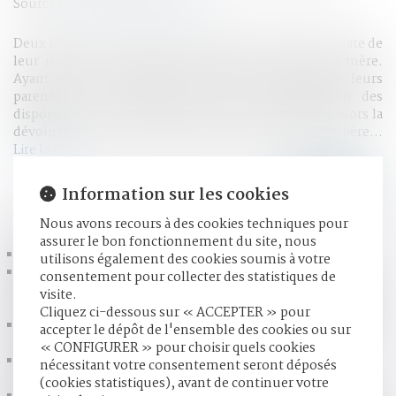
Source :
www.lemondedudroit.fr
Deux frères dont les parents n'étaient pas mariés à la date de
leur naissance avaient alors acquis le nom de leur mère.
Ayant porté ce patronyme jusqu'au mariage de leurs
parents, ils ont depuis lors reçu, par application des
dispositions de l'article 331 du code civil gouvernant alors la
dévolution du nom patronymique, le nom de leur père...
Lire la suite
Information sur les cookies
HISTORIQUE
Nous avons recours à des cookies techniques pour
assurer le bon fonctionnement du site, nous
L'intérêt à changer de nom doit être légitime
utilisons également des cookies soumis à votre
Motif légitime de refus de l'expertise biologique en
consentement pour collecter des statistiques de
matière de filiation : l'intérêt supérieur de l'enfant ne
visite.
constitue pas en soi un motif légitime de refus | Lexbase
Cliquez ci-dessous sur « ACCEPTER » pour
Tutelle, curatelle : comment protéger un proche âgé
accepter le dépôt de l'ensemble des cookies ou sur
vulnérable?
« CONFIGURER » pour choisir quels cookies
Le divorce pour faute sera maintenu - Divorce - Le
nécessitant votre consentement seront déposés
Particulier
(cookies statistiques), avant de continuer votre