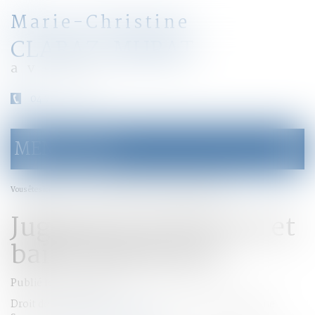
Marie-Christine
CLARAZ-MURAT
avocat
04 79 31 33 03
MENU
Ouvrir
le
menu
Accueil
Jugement de divorce et bail d'habitation
Vous êtes ici :
Jugement de divorce et
bail d'habitation
Publié le :
04/11/2015
Droit de la famille, des personnes et de leur patrimoine