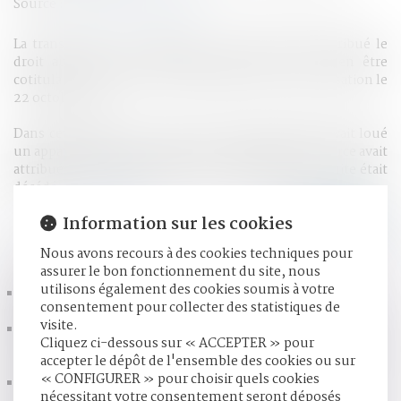
Source :
www.service-public.fr
La transcription du jugement de divorce ayant attribué le
droit au bail à l'un des époux, l'autre cesse d'en être
cotitulaire. C'est ce que vient de juger la Cour de cassation le
22 octobre 2015.
Dans cette affaire, une société civile immobilière avait loué
un appartement à deux époux. Le jugement de divorce avait
attribué le droit au bail à l'épouse, laquelle par la suite était
décédé...
Lire la suite
Information sur les cookies
HISTORIQUE
Nous avons recours à des cookies techniques pour
assurer le bon fonctionnement du site, nous
utilisons également des cookies soumis à votre
Justice : Immersion dans un tribunal pour enfants...
consentement pour collecter des statistiques de
#Droitfamille
visite.
Me Claraz-Murat participe aux États Généraux du Droit de
Cliquez ci-dessous sur « ACCEPTER » pour
la Famille et du Patrimoine les 28 et 29 janvier prochains
accepter le dépôt de l'ensemble des cookies ou sur
#Avocats #famille
« CONFIGURER » pour choisir quels cookies
Pension alimentaire & revenus du nouveau conjoint de la
nécessitant votre consentement seront déposés