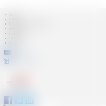
Accueil
Équipe
Domaines d'intervention
Actus
Honoraires
Contact
Articles
CONTACT
04 79 31 33 03