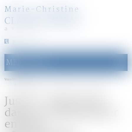
Marie-Christine
CLARAZ-MURAT
avocat
04 79 31 33 03
MENU
Ouvrir
le
menu
Accueil
Vous êtes ici :
Justice : Immersion dans un tribunal pour enfants... #Droitfamille
Justice : Immersion
dans un tribunal pour
enfants...