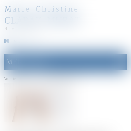
Marie-Christine
CLARAZ-MURAT
avocat
04 79 31 33 03
MENU
Ouvrir
le
menu
Accueil
La justice pénale des mineurs
Vous êtes ici :