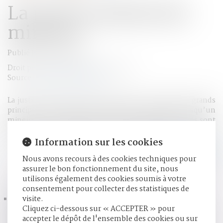
La justice pénale des
mineurs
Publié le :
30/07/2024
Droit pénal
/
Droit pénal des mineurs
Source :
www.justice.gouv.fr
La justice pénale des mineurs repose sur plusieurs grands
principes. Une procédure spécifique s’applique lorsqu’un
mineur est en conflit avec la loi. Les étapes du procès sont
différentes de celles qui concernent une personne majeure
et les sanctions sont centrées sur l’éducation...
Lire la suite
Information sur les cookies
Nous avons recours à des cookies techniques pour
assurer le bon fonctionnement du site, nous
HISTORIQUE
utilisons également des cookies soumis à votre
consentement pour collecter des statistiques de
visite.
Lancement d’un appel à projets : valorisation des
Cliquez ci-dessous sur « ACCEPTER » pour
applications de prévention et de lutte contre les violences
accepter le dépôt de l'ensemble des cookies ou sur
faites aux femmes