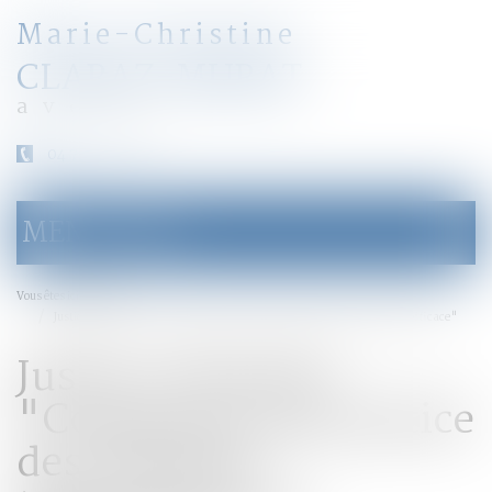
Marie-Christine
CLARAZ-MURAT
avocat
04 79 31 33 03
MENU
Ouvrir
le
menu
Accueil
Vous êtes ici :
Justice / Portail / "Construire une justice des mineurs transversale et efficace"
Justice / Portail /
"Construire une justice
des mineurs