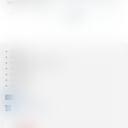
impayées " - Net Iris
<<
<
...
115
116
117
118
119
120
121
...
>
>>
Accueil
Équipe
Domaines d'intervention
Actus
Honoraires
Contact
Articles
CONTACT
04 79 31 33 03