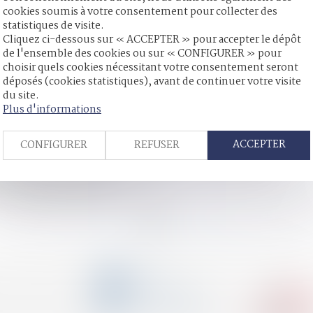
cookies soumis à votre consentement pour collecter des
statistiques de visite.
Cliquez ci-dessous sur « ACCEPTER » pour accepter le dépôt
de l'ensemble des cookies ou sur « CONFIGURER » pour
a Cour de cassation confirme la règle
choisir quels cookies nécessitant votre consentement seront
e majorité de femmes
déposés (cookies statistiques), avant de continuer votre visite
la pension alimentaire et la prestation compensatoire ?
du site.
uis postérieurement à sa destruction
Plus d'informations
ortée de l'obligation de déclaration à Tracfin
ACCEPTER
CONFIGURER
REFUSER
France de 1791 à 2025
 l’ordre : quand l’exposition au danger devient un délit
ansactionnel peut-il être annulé ?
e en charge par la CPAM ?
<<
<
...
8
9
10
11
12
13
14
...
>
>>
CONTACT
04 79 31 33 03