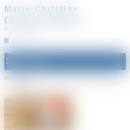
Marie-Christine
CLARAZ-MURAT
avocat
04 79 31 33 03
MENU
Ouvrir
le
menu
Accueil
Vous êtes ici :
L’indivisaire qui rembourse le crédit-relais finançant un achat indivis a droit
à une indemnité