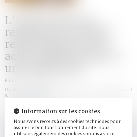
L’indivisaire qui
rembourse le crédit-
relais finançant un
achat indivis a droit à
une indemnité
Publié le :
24/02/2022
Droit de la famille, des personnes et de leur patrimoine
/
Patrimoine et succession
Source :
www.efl.fr
Information sur les cookies
Le règlement d’échéances d’emprunts pour l’achat d’un
Nous avons recours à des cookies techniques pour
bien indivis, effectué par un indivisaire avec ses deniers
assurer le bon fonctionnement du site, nous
personnels durant l’indivision, est une dépense de
utilisons également des cookies soumis à votre
conservation donnant lieu à indemnité, peu important que