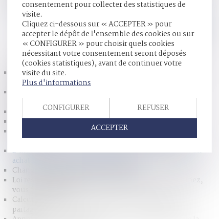
consentement pour collecter des statistiques de
le prêt soit un prêt amortissable ou un crédit relais.
Lire la
visite.
suite
Cliquez ci-dessous sur « ACCEPTER » pour
accepter le dépôt de l'ensemble des cookies ou sur
« CONFIGURER » pour choisir quels cookies
HISTORIQUE
nécessitant votre consentement seront déposés
(cookies statistiques), avant de continuer votre
Loi relative à la protection des enfants : les principales
visite du site.
dispositions
Plus d'informations
Etre fidèle, une obligation qui perdure pendant la
procédure de divorce
CONFIGURER
REFUSER
Paiement fractionné des droits de succession
Loi du 21 février 2022 visant à réformer l'adoption
ACCEPTER
Loi du 31 janvier 2022 : mettre fin aux thérapies de
conversion
L’indivisaire qui rembourse le crédit-relais finançant un
achat indivis a droit à une indemnité
Changement de régime matrimonial
Loi responsabilité pénale et sécurité intérieure : souriez,
vous êtes filmés
Calcul de l’indemnité de réduction en l’absence de
partage