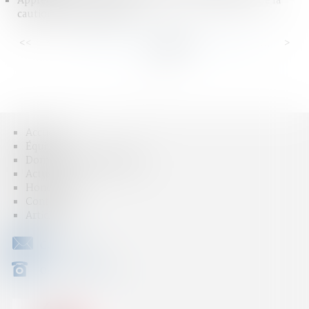
Appréciation de la disproportion de l'engagement de la
caution séparée de biens
<<
<
...
46
47
48
49
50
51
52
...
>
>>
Accueil
Équipe
Domaines d'intervention
Actus
Honoraires
Contact
Articles
CONTACT
04 79 31 33 03