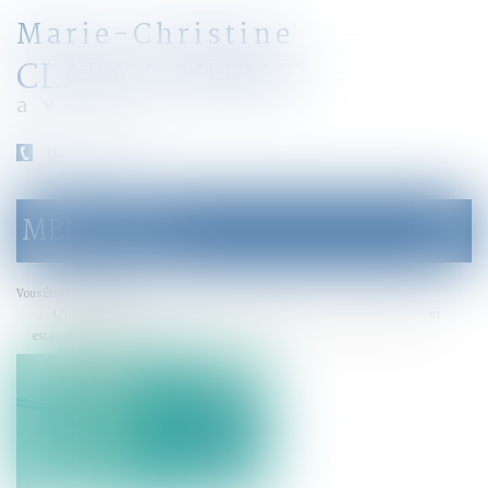
Marie-Christine
CLARAZ-MURAT
avocat
04 79 31 33 03
MENU
Ouvrir
le
menu
Accueil
Vous êtes ici :
L’interdiction française d’exporter des gamètes ou embryons post-mortem
est conforme à la CEDH