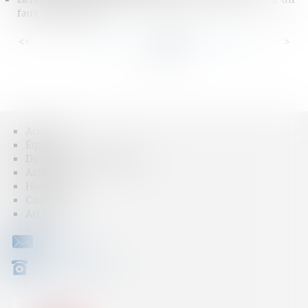
faux administratif
<<
<
...
25
26
27
28
29
30
31
...
>
>>
Accueil
Équipe
Domaines d'intervention
Actus
Honoraires
Contact
Articles
CONTACT
04 79 31 33 03