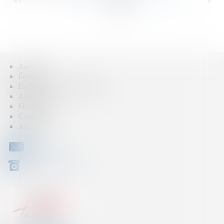
<<
<
...
81
82
83
84
85
86
87
...
>
>>
Accueil
Équipe
Domaines d'intervention
Actus
Honoraires
Contact
Articles
CONTACT
04 79 31 33 03