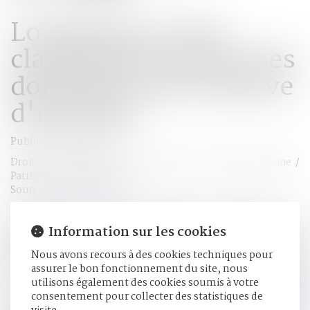
Loi finances 2019 :
clarification autour des
donations avec réserve
d'usufruit
Publié le :
06/02/2019
Droit de la famille, des personnes et de leur patrimoine
/
Patrimoine et succession
Source :
www.lefigaro.fr
L'inquiétude n'a plus lieu d'être. Les donations en
Information sur les cookies
démembrement avec réserve d'usufruit ne sont pas
concernées par la nouvelle définition de l'abus de droit
Nous avons recours à des cookies techniques pour
inscrite dans la dernière loi de finances...
Lire la suite
assurer le bon fonctionnement du site, nous
utilisons également des cookies soumis à votre
consentement pour collecter des statistiques de