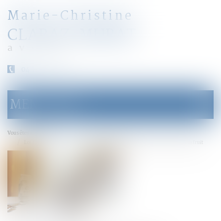
Marie-Christine
CLARAZ-MURAT
avocat
04 79 31 33 03
MENU
Ouvrir
le
menu
Accueil
Vous êtes ici :
Loi finances 2019 : clarification autour des donations avec réserve d'usufruit