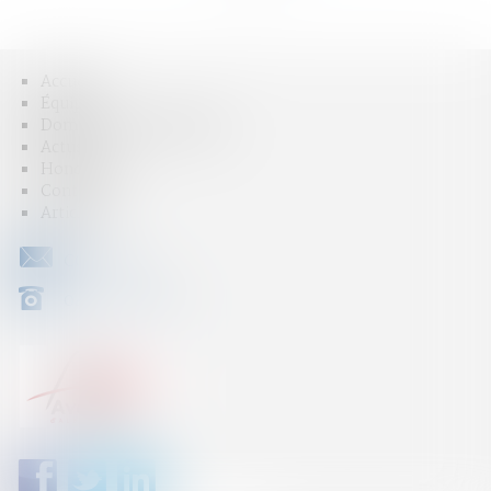
Accueil
Équipe
Domaines d'intervention
Actus
Honoraires
Contact
Articles
CONTACT
04 79 31 33 03