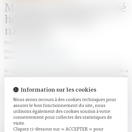
Mandat d’arrêt exécuté
hors du territoire
national
Publié le :
04/02/2021
Droit pénal
/
Procédure pénale
Source :
www.dalloz-actualite.fr
Le juge d’instruction ne peut délivrer un mandat d’arrêt à
l’encontre d’une personne résidant hors du territoire
national, mais qui n’est pas en fuite, sans avoir effectué les
démarches requises pour l’entendre, et, apprécié in
Information sur les cookies
concreto le caractère nécessaire et proportionné de cette
Nous avons recours à des cookies techniques pour
mesure de contrainte...
Lire la suite
assurer le bon fonctionnement du site, nous
utilisons également des cookies soumis à votre
consentement pour collecter des statistiques de
HISTORIQUE
visite.
Cliquez ci-dessous sur « ACCEPTER » pour