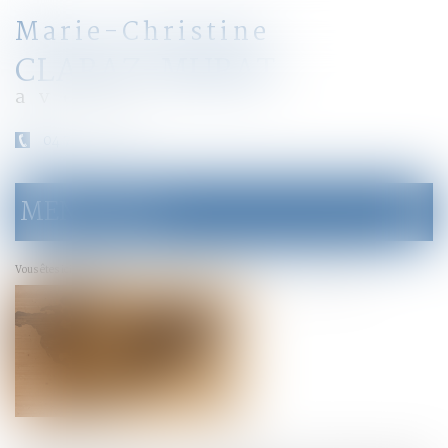
Marie-Christine
CLARAZ-MURAT
avocat
04 79 31 33 03
MENU
Ouvrir
le
menu
Accueil
Mandat d’arrêt exécuté hors du territoire national
Vous êtes ici :