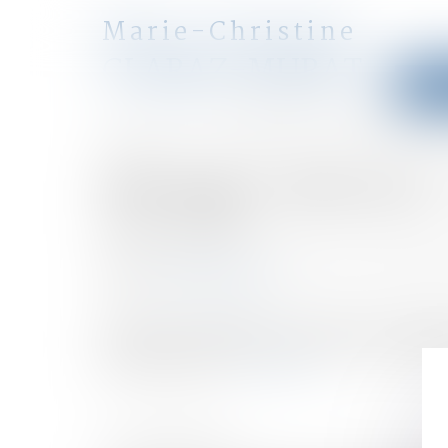
Marie-Christine
CLARAZ-MURAT
Accu
avocat
Accueil
Mariages, divorces… les modes de vie des senior
Vous êtes ici :
Mariages, divorces
Publié le :
28/12/2017
Droit de la famille, des personnes et de leur patri
Source :
www.silvereco.fr
En France comme dans de nombreux pays engagés d
pratiques matrimoniales, on observe une augment
plus en plus tard...
Lire la suite
HISTORIQUE