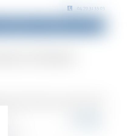
04 79 31 33 03
Consultation
Honoraires
Contact
niors évoluent
s ne cessent d’évoluer. En ce qui concerne leurs
 ! Enfin, certains seniors deviennent parents de