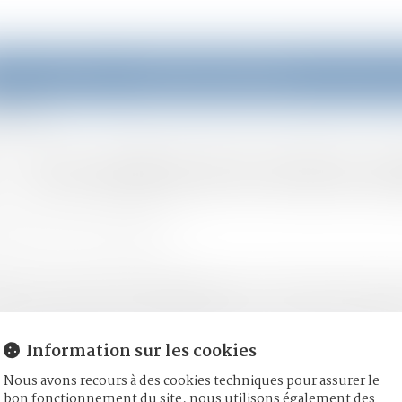
eil
Équipe
Domaines d'intervention
Actus
s évoluent
… les modes de vie des se
moine
/
Divorce et séparation
ans la transition démographique, les modes de vie des senior
ation importante du nombre de divorces… mais aussi de mariages
Information sur les cookies
Nous avons recours à des cookies techniques pour assurer le
bon fonctionnement du site, nous utilisons également des