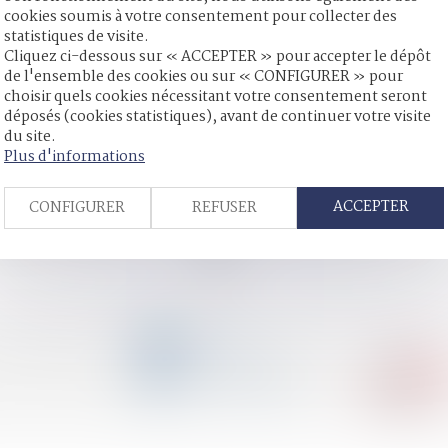
cookies soumis à votre consentement pour collecter des
s - Le Figaro
statistiques de visite.
 famille en cas de divorce ou séparation
Cliquez ci-dessous sur « ACCEPTER » pour accepter le dépôt
pas une donation | SOS conso
de l'ensemble des cookies ou sur « CONFIGURER » pour
rs évoluent
choisir quels cookies nécessitant votre consentement seront
déposés (cookies statistiques), avant de continuer votre visite
rroristes - La Gazette du Palais
du site.
nelle d’intention - Éditions Francis Lefebvre
Plus d'informations
nnant son entière place à l'humain
uge : la procédure à suivre | Dossier Familial
ACCEPTER
CONFIGURER
REFUSER
pposition d'un enfant du premier lit - Éditions Francis Lefebvre
<<
<
...
97
98
99
100
101
102
103
...
>
>
CONTACT
04 79 31 33 03