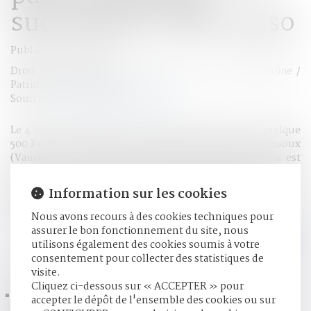
succession | SOS conso
Publié le :
15/09/2017
Droit de la famille, des personnes et de leur patrimoine
/
Patrimoine et succession
Source :
sosconso.blog.lemonde.fr
Le 4 mai 2004, Eliane X vend à sa fille, Christine Y, quelque
500 hectares de bois, au lieu dit Forêt de la Roche, à Buoux
(Vaucluse), pour un prix de 405 160 euros. Le prix est
payable en 20 échéances annuelles de quelque 20 000
euros, à compter du 1er juin 2004. Eliane décède le 19 août
Information sur les cookies
2005, laissant sa fille comme seule héritière. Celle-ci n’a
réglé qu’une seule échéance...
Lire la suite
Nous avons recours à des cookies techniques pour
assurer le bon fonctionnement du site, nous
utilisons également des cookies soumis à votre
consentement pour collecter des statistiques de
HISTORIQUE
visite.
Cliquez ci-dessous sur « ACCEPTER » pour
Conséquence sur la procédure de l’altération des facultés
accepter le dépôt de l'ensemble des cookies ou sur
d’un prévenu - La Gazette du Palais