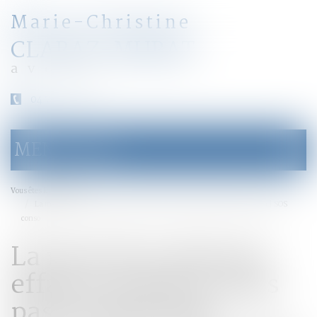
Marie-Christine
CLARAZ-MURAT
avocat
04 79 31 33 03
MENU
Ouvrir
le
menu
Accueil
Vous êtes ici :
La mort du créancier efface les dettes mais pas les droits de succession | SOS
conso
La mort du créancier
efface les dettes mais
pas les droits de