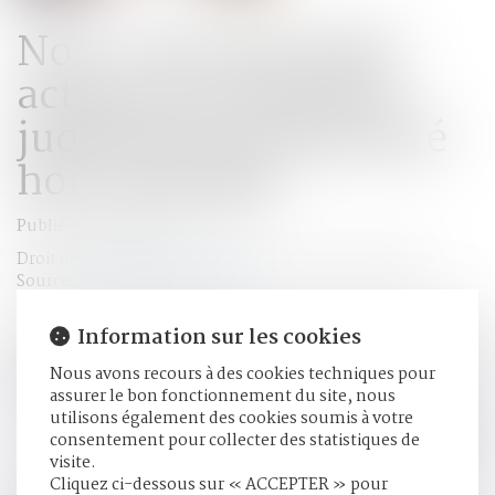
Non-renvoi de QPC :
action en recherche
judiciaire de paternité
hors mariage
Publié le :
08/01/2020
Droit de la famille, des personnes et de leur patrimoine
Source :
www.juridiconline.com
La Cour de cassation décide de ne pas renvoyer au Conseil
Information sur les cookies
constitutionnel une QPC relative à l’article 327 du code civil
Nous avons recours à des cookies techniques pour
concernant l’action en recherche judicaire de paternité hors
assurer le bon fonctionnement du site, nous
mariage...
Lire la suite
utilisons également des cookies soumis à votre
consentement pour collecter des statistiques de
visite.
HISTORIQUE
Cliquez ci-dessous sur « ACCEPTER » pour