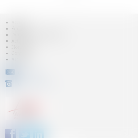
Accueil
Équipe
Domaines d'intervention
Actus
Honoraires
Contact
Articles
CONTACT
04 79 31 33 03