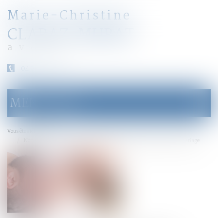
Marie-Christine
CLARAZ-MURAT
avocat
04 79 31 33 03
MENU
Ouvrir
le
menu
Accueil
Vous êtes ici :
Non-renvoi de QPC : action en recherche judiciaire de paternité hors mariage