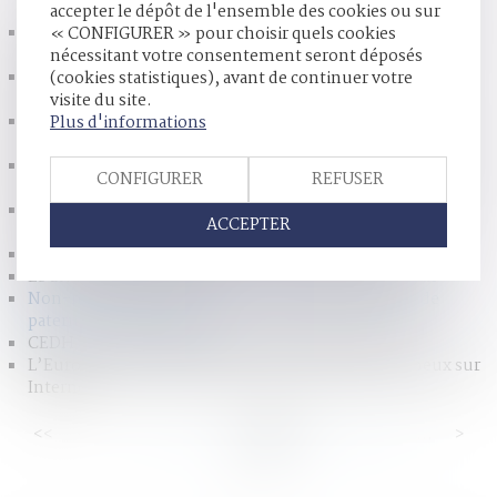
accepter le dépôt de l'ensemble des cookies ou sur
L’absence de liquidation et de partage de la communauté
« CONFIGURER » pour choisir quels cookies
peut-il constituer un recel successoral ?
nécessitant votre consentement seront déposés
Divorce par consentement mutuel par acte d'avocat :
(cookies statistiques), avant de continuer votre
précisions utiles concernant le statut de l'état liquidatif
visite du site.
L’avantage matrimonial révocable en participation aux
Plus d'informations
acquêts
Déclaration de naissance au lieu de résidence des parents :
CONFIGURER
REFUSER
adoption au Sénat
L'usage du nom de son ex- mari après un divorce ne se
ACCEPTER
transforme pas en droit
Caractérisation d’apologie d’actes de terrorisme
Le divorce annule certaines conventions entre époux
Non-renvoi de QPC : action en recherche judiciaire de
paternité hors mariage
CEDH : mère d’intention dans le cadre d’une GPA
L’Europe recale le projet de loi sur les discours haineux sur
Internet
<<
<
...
71
72
73
74
75
76
77
...
>
>>