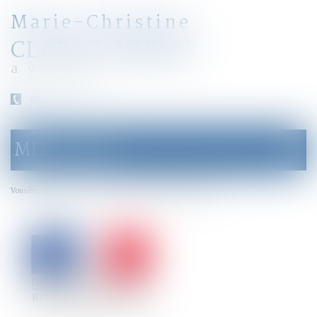
Marie-Christine
CLARAZ-MURAT
avocat
04 79 31 33 03
MENU
Ouvrir
le
menu
Accueil
Nouveau carnet de santé de l’enfant
Vous êtes ici :