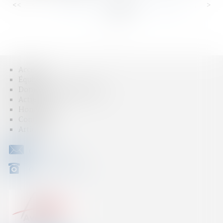
<<
<
...
93
94
95
96
97
98
99
...
>
>>
Accueil
Équipe
Domaines d'intervention
Actus
Honoraires
Contact
Articles
CONTACT
04 79 31 33 03