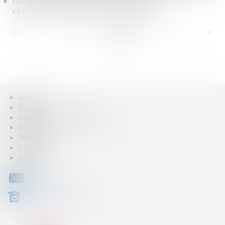
Les effets du consentement d’un époux au
cautionnement souscrit par son conjoint
<<
<
...
39
40
41
42
43
44
45
...
>
>>
Accueil
Équipe
Domaines d'intervention
Actus
Honoraires
Contact
Articles
CONTACT
04 79 31 33 03