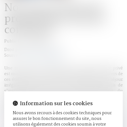
Nouveaux droits du
propriétaire du bien
confisqué
Publié le :
22/09/2022
Droit pénal
/
Procédure pénale
Source :
www.actu-juridique.fr
Une responsable d’établissements d’enseignement privé
est mise en cause comme étant l’organisatrice, au travers de
ces établissements, d’une filière chinoise d’aide au séjour
irrégulier en permettant à des ressortissants chinois de
s’inscrire dans les écoles aux fins d’obtention du
renouvellement de leur titre de séjour d’un an en qualité
d’étudiant sur le territoire français moyennant des frais
Information sur les cookies
d’inscription d’un montant de 3 000 euros pour une
Nous avons recours à des cookies techniques pour
formation purement fictive...
Lire la suite
assurer le bon fonctionnement du site, nous
utilisons également des cookies soumis à votre