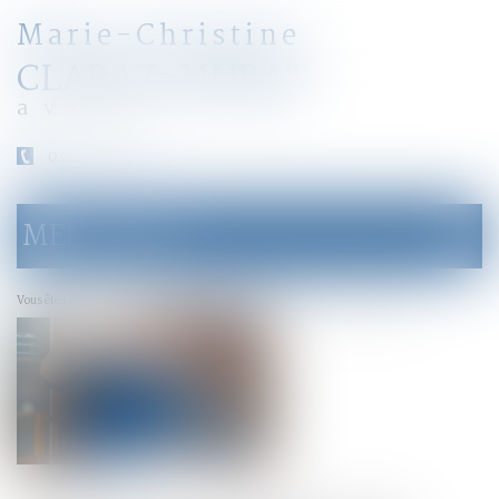
Marie-Christine
CLARAZ-MURAT
avocat
04 79 31 33 03
MENU
Ouvrir
le
menu
Accueil
Nouveaux droits du propriétaire du bien confisqué
Vous êtes ici :