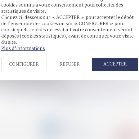
cookies soumis à votre consentement pour collecter des
statistiques de visite.
Cliquez ci-dessous sur « ACCEPTER » pour accepter le dépôt
de l'ensemble des cookies ou sur « CONFIGURER » pour
choisir quels cookies nécessitant votre consentement seront
ographe ou le contrôle du testament olographe par le notaire
déposés (cookies statistiques), avant de continuer votre visite
ire
du site.
 du testament est sans effet sur la prescription
Plus d'informations
égenrée »
el successoral en dehors d’une instance en partage
ACCEPTER
CONFIGURER
REFUSER
 la recherche de la faute
ns apposées en marge des actes d’état-civil
valuées dès la phase d'enquête
re : quel délai de prescription ?
<<
<
...
63
64
65
66
67
68
69
...
>
>>
CONTACT
04 79 31 33 03