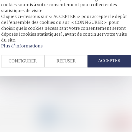
cookies soumis à votre consentement pour collecter des
statistiques de visite.
Cliquez ci-dessous sur « ACCEPTER » pour accepter le dépôt
de l'ensemble des cookies ou sur « CONFIGURER » pour
 ?
choisir quels cookies nécessitant votre consentement seront
cer la protection et mieux lutter contre les violences sexuelles
déposés (cookies statistiques), avant de continuer votre visite
e concubinage n’est pas un empêchement d’agir
du site.
n des victimes d'agressions sexuelles au travail - Actu-Juridique
Plus d'informations
 mineurs, le gouvernement français appelé à « lever le tabou »
juge privilégie la volonté exprimée du défunt
ACCEPTER
CONFIGURER
REFUSER
t être fixée au décès
i risque d’alourdir sérieusement la facture début septembre ?
itres paient-ils plus cher ?
<<
<
1
2
3
4
5
6
7
...
>
>>
CONTACT
04 79 31 33 03