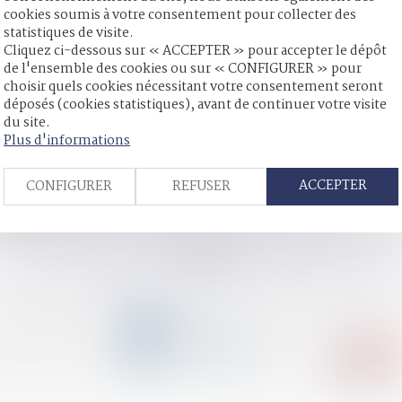
cookies soumis à votre consentement pour collecter des
statistiques de visite.
orce - Mariage - Le Particulier
Cliquez ci-dessous sur « ACCEPTER » pour accepter le dépôt
n parentale - La voix du Nord
de l'ensemble des cookies ou sur « CONFIGURER » pour
de l’agent commun implique de partager la plus-value | www.dos
choisir quels cookies nécessitant votre consentement seront
s aux enfants du conjoint - Donations - Le Particulier
déposés (cookies statistiques), avant de continuer votre visite
- 110
du site.
t grâce à votre contrat de mariage - Capital.fr
Plus d'informations
ment | Dalloz Actualité
re patrimoine à vos enfants - Capital.fr
ACCEPTER
CONFIGURER
REFUSER
éométrie variable
omment ?
<<
<
...
92
93
94
95
96
97
98
...
>
>>
CONTACT
04 79 31 33 03