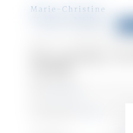
Marie-Christine
CLARAZ-MURAT
Accu
avocat
Accueil
Pacs, mariage, concubinage : une protection à 
Vous êtes ici :
Pacs, mariage, conc
variable
Publié le :
10/04/2018
Droit de la famille, des personnes et de leur patri
Source :
www.lemonde.fr
Pour un couple, le mariage reste le statut le plu
choix est plus délicat...
Lire la suite