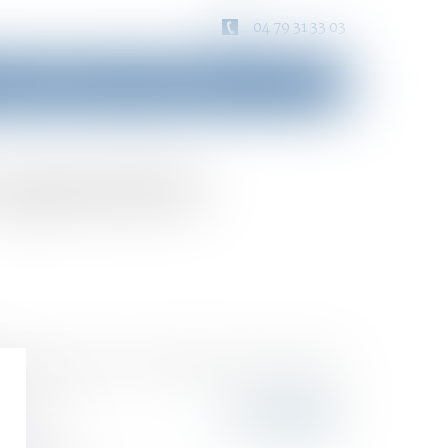
04 79 31 33 03
Consultation
Honoraires
Contact
 à géométrie
ion ou de décès. Pour les familles recomposées, le