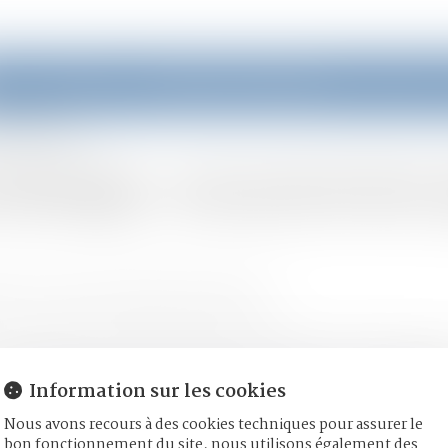
eil
Équipe
Domaines d'intervention
Actus
géométrie variable
ubinage : une protection
moine
/
Couples et régime matrimoniaux
s avantageux pour la transmission du patrimoine en cas de séparat
Information sur les cookies
Nous avons recours à des cookies techniques pour assurer le
bon fonctionnement du site, nous utilisons également des