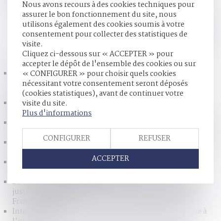
Nous avons recours à des cookies techniques pour
mutuelle" (testament dit "conjonctif"), dans une affaire
assurer le bon fonctionnement du site, nous
concernant des partenaires pacsés...
Lire la suite
utilisons également des cookies soumis à votre
consentement pour collecter des statistiques de
visite.
HISTORIQUE
Cliquez ci-dessous sur « ACCEPTER » pour
accepter le dépôt de l'ensemble des cookies ou sur
Pacs : les partenaires ne peuvent pas se léguer
« CONFIGURER » pour choisir quels cookies
mutuellement tous leurs biens dans un seul et même
nécessitant votre consentement seront déposés
acte
(cookies statistiques), avant de continuer votre
Patrimoine : organiser sa transmission avec le pacte
visite du site.
Dutreil
Plus d'informations
Soustraction aux obligations parentales et motivation de la
peine correctionnelle
CONFIGURER
REFUSER
Je participerai à la journée du droit dans les collège le jeudi
4 octobre prochain !
ACCEPTER
Prestation compensatoire : avantage manifestement
excessif et revenus potentiels
Divorce : ne pas gérer utilement son patrimoine peut
justifier la suppression d’une rente viagère - Éditions
Francis Lefebvre
Interdiction de la GPA : quand l’inertie judiciaire tourne à