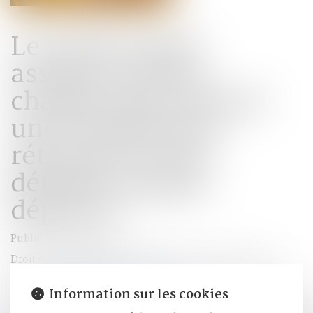
Le parent ayant
assumé seul les
charges peut obtenir
une contribution
rétroactive sans
détailler chaque
dépense !
Publié le :
08/06/2026
Droit de la famille, des personnes et de leur patrimoine
Source :
www.lemag-juridique.com
Information sur les cookies
Une mère assigne un homme en établissement de paternité