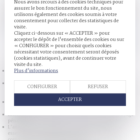
Nous avons recours à des cookies techniques pour
à l’égard de ses deux enfants nés en 2014 et 2017. Le père
assurer le bon fonctionnement du site, nous
reconnaît finalement les enfants en 2020. En 2021, la mère
utilisons également des cookies soumis à votre
saisit le juge aux affaires familiales afin d'obtenir une
consentement pour collecter des statistiques de
contribution à l'entretien et à l'éducation des enfants, y
visite.
compris pour une période antérieure à sa demande...
Lire la
Cliquez ci-dessous sur « ACCEPTER » pour
suite
accepter le dépôt de l'ensemble des cookies ou sur
« CONFIGURER » pour choisir quels cookies
nécessitant votre consentement seront déposés
HISTORIQUE
(cookies statistiques), avant de continuer votre
visite du site.
Plus d'informations
Inceste et violences sexuelles faites aux enfants
propositions Ciivise
Exonération totale de droits de succession entre frères et
CONFIGURER
REFUSER
sœurs (CGI, art. 796-0 ter) : attention de ne pas confondre
« domicile commun » et « résidence commune »
ACCEPTER
Instruction en famille sans autorisation : condamnation
des parents
Interdiction de manifester : les limites du pouvoir du juge
pénal
L’annulation du mariage pour erreur sur les qualités
essentielles de son épouse se prescrit en cinq ans à
compter de la célébration du mariage