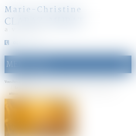
Marie-Christine
CLARAZ-MURAT
avocat
04 79 31 33 03
MENU
Ouvrir
le
menu
Accueil
Vous êtes ici :
Le parent ayant assumé seul les charges peut obtenir une contribution
rétroactive sans détailler chaque dépense !