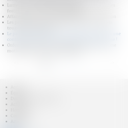
Lutte contre le proxénétisme des mineurs : joindre les
forces pour une prise en charge globale
Affaire Lyhanna : la responsabilité de l’État en question
Les pertes de revenus des parents aidants ne sont pas
toujours indemnisables
Le parent ayant assumé seul les charges peut obtenir une
contribution rétroactive sans détailler chaque dépense !
Ordonnance de protection et audition de l'enfant : une
motivation du refus est indispensable
<<
<
1
2
3
4
5
6
7
...
>
>>
Accueil
Équipe
Domaines d'intervention
Actus
Honoraires
Contact
Articles