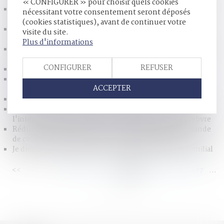
« CONFIGURER » pour choisir quels cookies
Conséquence sur la procédure de l’altération des facultés
nécessitant votre consentement seront déposés
d’un prévenu - La Gazette du Palais
(cookies statistiques), avant de continuer votre
Peut-on changer de type de divorce pendant le
visite du site.
déroulement de la procédure ? | Justice.fr
Plus d'informations
La mort du créancier efface les dettes mais pas les droits de
succession | SOS conso
CONFIGURER
REFUSER
Garde à vue ou retenue d'un mineur | Justice.fr
PARENTS À MI-TEMPS : de nouveaux défis à révéler - Le
ACCEPTER
Figaro
La résidence alternée, pas pour tout le monde - Le Figaro
Droit de visite accordé au « parent social » : oui dans
l'intérêt supérieur de l'enfant - Éditions Francis Lefebvre
Réduction de trois peines au maximum légal et demande
de confusion de ces peines - La Gazette du Palais
Je divorce, que devient mon entreprise ? | Dossier Familial
<<
<
...
101
102
103
104
105
106
107
...
>
>>