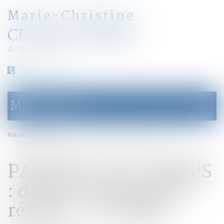
Marie-Christine
CLARAZ-MURAT
avocat
04 79 31 33 03
MENU
Ouvrir
le
menu
Accueil
Vous êtes ici :
PARENTS À MI-TEMPS : de nouveaux défis à révéler - Le Figaro
PARENTS À MI-TEMPS
: de nouveaux défis à
révéler - Le Figaro