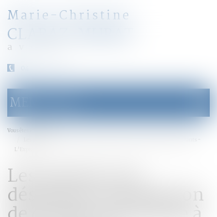
Marie-Christine
CLARAZ-MURAT
avocat
04 79 31 33 03
MENU
Ouvrir
le
menu
Accueil
Vous êtes ici :
Les parents ont désormais interdiction de donner une fessée à leurs enfants -
L'Express
Les parents ont
désormais interdiction
de donner une fessée à