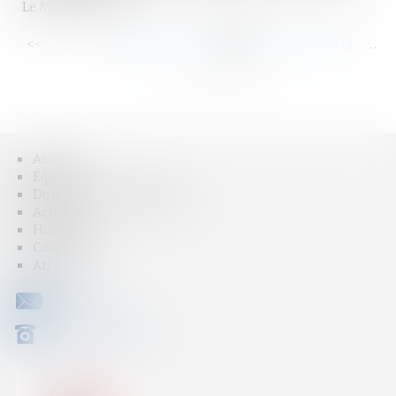
Le Monde du droit
<<
<
...
108
109
110
111
112
113
114
...
>
>>
Accueil
Équipe
Domaines d'intervention
Actus
Honoraires
Contact
Articles
CONTACT
04 79 31 33 03