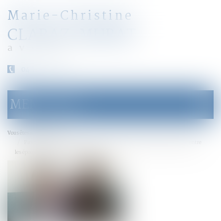
Marie-Christine
CLARAZ-MURAT
avocat
04 79 31 33 03
MENU
Ouvrir
le
menu
Accueil
Vous êtes ici :
Pas d’indemnité d’occupation en l’absence d'indivision en jouissance entre
les époux nus-propriétaires