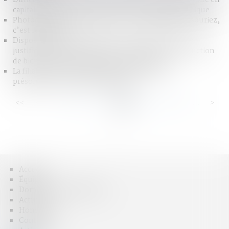
capital : le juge peut autoriser un versement périodique
Photographies d’un suspect sur la voie publique : souriez,
c’est régulier !
Dispositif antirapprochement : la mesure n’est pas
justifiée à défaut de lien entre l’infraction de destruction
de bien d’autrui en raison du lien conjugal
La filiation par reconnaissance repose sur une
présomption de réalité biologique
<<
<
...
30
31
32
33
34
35
36
...
>
>>
Accueil
Équipe
Domaines d'intervention
Actus
Honoraires
Contact