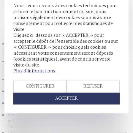
titre onéreux du domicile conjugal, bien indivis en nue-
Nous avons recours à des cookies techniques pour
propriété avec son épouse, séparée de biens...
Lire la suite
assurer le bon fonctionnement du site, nous
utilisons également des cookies soumis à votre
consentement pour collecter des statistiques de
HISTORIQUE
visite.
Cliquez ci-dessous sur « ACCEPTER » pour
accepter le dépôt de l'ensemble des cookies ou sur
La décision qui se prononce sur une récompense calculée
« CONFIGURER » pour choisir quels cookies
selon le profit subsistant sans fixer la date de jouissance
nécessitant votre consentement seront déposés
divise est dépourvue de l’autorité de chose jugée
(cookies statistiques), avant de continuer votre
Fixation de la résidence de l’enfant et compétence
visite du site.
internationale du juge en cas de modification de la
Plus d'informations
résidence en cours de procédure
Vers une simplification des procédures de partage
judiciaire des indivisions
CONFIGURER
REFUSER
Nouvelle définition de la prise illégale d’intérêts : tout
changer pour que rien ne change
ACCEPTER
Pas d’indemnité d’occupation en l’absence d'indivision
en jouissance entre les époux nus-propriétaires
Abus de biens sociaux : l’associé peut se prévaloir d’un
préjudice propre, distinct et découlant directement de
l’infraction
Difficulté de versement de la prestation compensatoire en