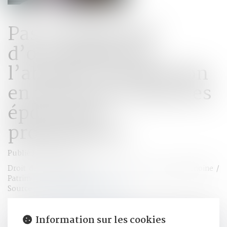
Pas d’indemnité
d’occupation en
l’absence d'indivision
en jouissance entre les
époux nus-
propriétaires
Publié le :
15/06/2023
Droit de la famille, des personnes et de leur patrimoine
/
Patrimoine et succession
Source :
www.lemag-juridique.com
Dans le cadre d’une procédure de divorce, une ordonnance
Information sur les cookies
de non-conciliation avait attribué à l’époux la jouissance à