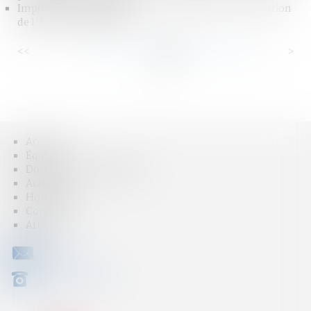
Impôt sur les successions : une scandaleuse confiscation
de l’État | Contrepoints
<<
<
...
93
94
95
96
97
98
99
...
>
>>
Accueil
Équipe
Domaines d'intervention
Actus
Honoraires
Contact
Articles
CONTACT
04 79 31 33 03