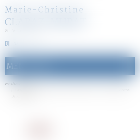
Marie-Christine
CLARAZ-MURAT
avocat
04 79 31 33 03
MENU
Ouvrir
le
menu
Accueil
Vous êtes ici :
Pas de recel pour « le couple aux 271 œuvres de Picasso » - Atteinte aux biens
| Dalloz Actualité