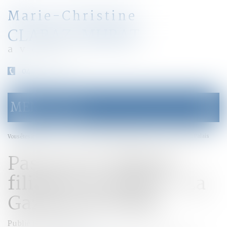
Marie-Christine
CLARAZ-MURAT
avocat
04 79 31 33 03
MENU
Ouvrir
le
menu
Accueil
Pas de test ADN de filiation en référé - La Gazette du Palais
Vous êtes ici :
Pas de test ADN de
filiation en référé - La
Gazette du Palais
Publié le :
30/06/2016