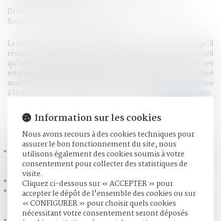
Droit de la famille, des personnes et de leur patrimoine
Source :
www.gazettedupalais.com
La cour d’appel d'Aix-en-Provence retient, à bon droit, qu'il
résulte du cinquième alinéa de l'article 16-11 du Code civil
qu'une mesure d'identification d'une personne par ses
empreintes génétiques ne peut être ordonnée en référé
mais seulement à l'occasion d'une instance au fond relative
à la filiation et ces dispositions, qui ne privent...
Lire la suite
Information sur les cookies
HISTORIQUE
Nous avons recours à des cookies techniques pour
assurer le bon fonctionnement du site, nous
Proposition de loi précisant le déroulement de l'audience
utilisons également des cookies soumis à votre
d'homologation de la comparution sur reconnaissance
consentement pour collecter des statistiques de
préalable de culpabilité
visite.
L'intérêt à changer de nom doit être légitime
Cliquez ci-dessous sur « ACCEPTER » pour
Motif légitime de refus de l'expertise biologique en
accepter le dépôt de l'ensemble des cookies ou sur
matière de filiation : l'intérêt supérieur de l'enfant ne
« CONFIGURER » pour choisir quels cookies
constitue pas en soi un motif légitime de refus | Lexbase
nécessitant votre consentement seront déposés
Tutelle, curatelle : comment protéger un proche âgé