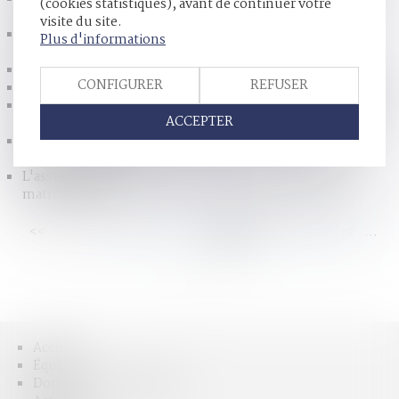
(cookies statistiques), avant de continuer votre
vulnérable?
visite du site.
Le divorce pour faute sera maintenu - Divorce - Le
Plus d'informations
Particulier
La France pourrait finalement interdire la fessée
CONFIGURER
REFUSER
Pas de test ADN de filiation en référé - La Gazette du Palais
Pension alimentaire : conditions d’octroi de l’allocation de
ACCEPTER
soutien familial (ASF) -Le monde du droit
La fonction juridique du livret de famille - Personnes
physiques, capacité
L'assurance-vie ne tombe pas dans la communauté
matrimoniale
<<
<
...
113
114
115
116
117
118
119
...
>
>>
Accueil
Équipe
Domaines d'intervention