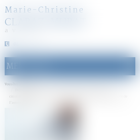
Marie-Christine
CLARAZ-MURAT
avocat
04 79 31 33 03
MENU
Ouvrir
le
menu
Accueil
Vous êtes ici :
Peine de confiscation : la décision doit être motivée au regard des
circonstances de l’infraction, de la personnalité et de la situation personnelle de
l’auteur des faits