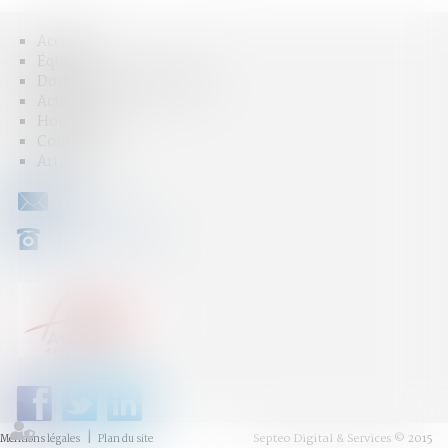
Accueil
Équipe
Domaines d'intervention
Actus
Honoraires
Contact
Articles
CONTACT
04 79 31 33 03
Septeo Digital & Services © 2015
Mentions légales
Plan du site