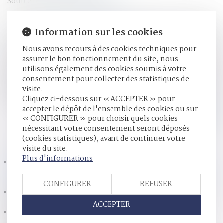
Source :
www.lemag-juridique.com
Selon l’article 131-21 du Code pénal, la peine de confiscation
Information sur les cookies
est une sanction prononcée par le juge qui a pour effet
d’engendrer l’appropriation d’un bien d’une personne
Nous avons recours à des cookies techniques pour
physique ou morale sans contrepartie. En conséquence,
assurer le bon fonctionnement du site, nous
cette peine porte atteinte au droit de propriété, et peut
utilisons également des cookies soumis à votre
concerner des biens meubles ou immeubles, divis ou
consentement pour collecter des statistiques de
indivis, corporels ou incorporels, ayant servi ou destiné à
visite.
servir à la commission de l’infraction, et dont le condamné
Cliquez ci-dessous sur « ACCEPTER » pour
était propriétaire ou avait la libre disposition...
Lire la suite
accepter le dépôt de l'ensemble des cookies ou sur
« CONFIGURER » pour choisir quels cookies
nécessitant votre consentement seront déposés
HISTORIQUE
(cookies statistiques), avant de continuer votre
visite du site.
Plus d'informations
Peine de confiscation : la décision doit être motivée au
regard des circonstances de l’infraction, de la personnalité
et de la situation personnelle de l’auteur des faits
CONFIGURER
REFUSER
Choisir son régime matrimonial : attention à l'impact sur
vos finances !
ACCEPTER
La donation effectuée au profit du conjoint de l’époux
successible n’est pas rapportable