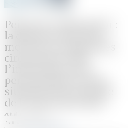
Peine de confiscation :
la décision doit être
motivée au regard des
circonstances de
l’infraction, de la
personnalité et de la
situation personnelle
de l’auteur des faits
Publié le :
21/11/2024
Droit pénal
/
(NPU) Infraction