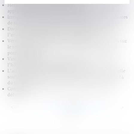
Héritiers réservataires et délais de prescription : quelle
application pour l’action en réduction ?
Irresponsabilité pénale pour trouble mental : les mesures
de sûreté doivent respecter la vie privée de l’accusé
Divorce et séparation de biens : la créance est-elle à
l’encontre de l’époux ou de l’indivision ?
Vérification de l'âge en ligne : la CNIL a rendu son avis sur
le référentiel de l’Arcom concernant l’accès aux sites
pornographiques
Violences sexuelles : favoriser le recueil de preuves à
l'hôpital, même sans dépôt de plainte
L’action en délivrance de legs est une action personnelle
soumise à la prescription quinquennale de l'article 2224
du Code civil
Conduite après absorption de cannabis : droits de la
défense
<<
<
...
12
13
14
15
16
17
18
...
>
>>