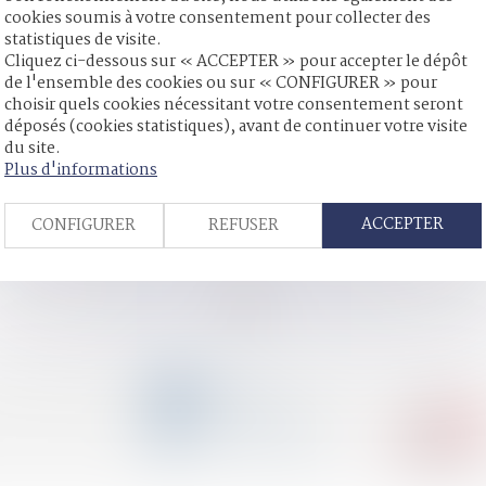
cookies soumis à votre consentement pour collecter des
statistiques de visite.
cte Dutreil
Cliquez ci-dessous sur « ACCEPTER » pour accepter le dépôt
ation de la peine correctionnelle
de l'ensemble des cookies ou sur « CONFIGURER » pour
ège le jeudi 4 octobre prochain !
choisir quels cookies nécessitant votre consentement seront
ent excessif et revenus potentiels
déposés (cookies statistiques), avant de continuer votre visite
peut justifier la suppression d’une rente viagère - Éditions Franc
du site.
e tourne à l’imbroglio juridique - Famille - Personne | Dalloz Actu
Plus d'informations
a part reçue par les frères et sœurs du défunt : de l'importance
re face à toute dépense
ACCEPTER
CONFIGURER
REFUSER
<<
<
...
88
89
90
91
92
93
94
...
>
>>
CONTACT
04 79 31 33 03