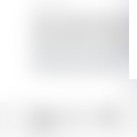
HISTORIQUE
Patrimoine : organiser sa transmission avec le pa
Soustraction aux obligations parentales et motiv
Je participerai à la journée du droit dans les coll
Prestation compensatoire : avantage manifestem
Divorce : ne pas gérer utilement son patrimoine 
Interdiction de la GPA : quand l’inertie judiciair
Exonération de droits de mutation par décès de l
Pension alimentaire : son paiement est prioritai
Décès : les droits de succession | Le Revenu
Convention de divorce par acte d'avocat
Accueil
Équipe
Domaines d'intervention
Actus
Honoraires
Contact
Articles