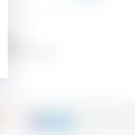
is Lefebvre
alité
 de la domiciliation commune