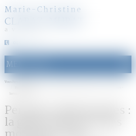
Marie-Christine
CLARAZ-MURAT
avocat
04 79 31 33 03
MENU
Ouvrir
le
menu
Accueil
Vous êtes ici :
Pensions alimentaires : la grille indicative des montants 2015 - Actualités -
Service-public.fr
Pensions alimentaires :
la grille indicative des
montants 2015 -