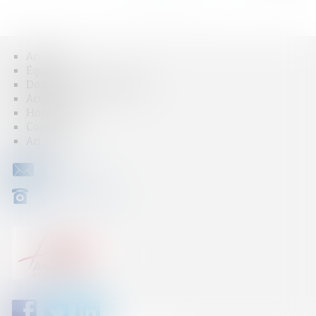
Accueil
Équipe
Domaines d'intervention
Actus
Honoraires
Contact
Articles
CONTACT
04 79 31 33 03