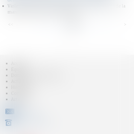
débloquer leur épargne salariale à tout moment
Violences policières : que risquent les organisateurs de la
manifestation non déclarée à Paris ?
<<
<
...
66
67
68
69
70
71
72
...
>
>>
Accueil
Équipe
Domaines d'intervention
Actus
Honoraires
Contact
Articles
CONTACT
04 79 31 33 03