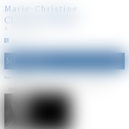
Marie-Christine
CLARAZ-MURAT
avocat
04 79 31 33 03
MENU
Ouvrir
le
menu
Accueil
Vous êtes ici :
Les personnes victimes de violences conjugales peuvent débloquer leur
épargne salariale à tout moment