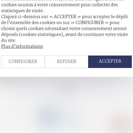
cookies soumis à votre consentement pour collecter des
statistiques de visite.
Cliquez ci-dessous sur « ACCEPTER » pour accepter le dépôt
es ? - OuestFrance
de l'ensemble des cookies ou sur « CONFIGURER » pour
 facultés d’un prévenu - La Gazette du Palais
choisir quels cookies nécessitant votre consentement seront
éroulement de la procédure ? | Justice.fr
déposés (cookies statistiques), avant de continuer votre visite
es droits de succession | SOS conso
du site.
Plus d'informations
er - Le Figaro
Le Figaro
ACCEPTER
CONFIGURER
REFUSER
 dans l'intérêt supérieur de l'enfant - Éditions Francis Lefebvre
emande de confusion de ces peines - La Gazette du Palais
r Familial
<
<
...
101
102
103
104
105
106
107
...
>
CONTACT
04 79 31 33 03