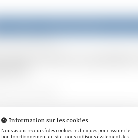
eil
Équipe
Domaines d'intervention
Actus
roulement de la procédure ? | Justice.fr
 type de divorce pendant
ice.fr
moine
/
Divorce et séparation
 divorce uniquement. Divorce pour faute La procédure de divorce
ivorce accepté... Il n'est pas possible en revanche de passer du
Information sur les cookies
Nous avons recours à des cookies techniques pour assurer le
bon fonctionnement du site, nous utilisons également des