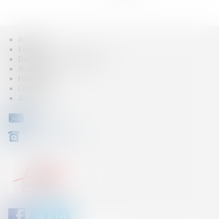
Accueil
Équipe
Domaines d'intervention
Actus
Honoraires
Contact
Articles
CONTACT
04 79 31 33 03