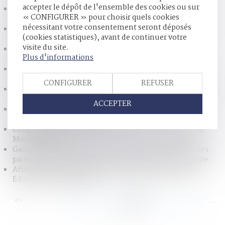
accepter le dépôt de l'ensemble des cookies ou sur
Tutelle, curatelle, mesure de sauvegarde : comment
« CONFIGURER » pour choisir quels cookies
lancer la procédure ? – L'écho des seniors
nécessitant votre consentement seront déposés
Les droits des enfants lors d’une séparation - Le Parisien -
(cookies statistiques), avant de continuer votre
© Simon Katzer/Getty
visite du site.
Le conjoint survivant ne peut cumuler des droits
Plus d'informations
successoraux... via Jurisprudentes
Pension alimentaire : fixation et versement ? via service-
public.fr
CONFIGURER
REFUSER
Divorce : comment est fixée la prestation compensatoire ?
- Le Monde
ACCEPTER
Gestation pour autrui : la CEDH revoit sa copie - Famille -
Personne | Dalloz Actualité
Circulaire sur le divorce par consentement mutuel - Le
Monde du droit
Garde alternée : la pension alimentaire versée par un des
parents n'est pas déductible de son impôt - Fiscalonline
Affaire Vincent Lambert : l’épouse peut être tutrice -
Éditions Francis Lefebvre
<<
<
...
107
108
109
110
111
112
113
...
>
>>