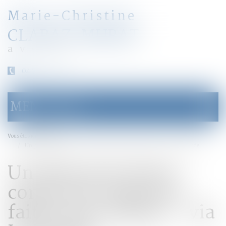
Marie-Christine
CLARAZ-MURAT
avocat
04 79 31 33 03
MENU
Ouvrir
le
menu
Accueil
Vous êtes ici :
Un plan pour lutter contre les violences faites aux enfants - via Le Monde
Un plan pour lutter
contre les violences
faites aux enfants - via