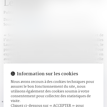
Le Monde
Publié le :
06/03/2017
Droit de la famille, des personnes et de leur patrimoine
Source :
www.lemonde.fr
« Sortir les violences faites aux enfants de l’invisible et de
l’indicible. » Tel est l’objectif de la ministre des familles
Laurence Rossignol, qui va annoncer, mercredi 1er mars, le
premier plan interministériel consacré à ce sujet. Pour
expliquer ce lancement en fin de mandature, elle met en
avant l’expérience acquise à la tête de son ministère, où elle
a été nommée en février 2016, qui réunit les familles,
l’enfance et les droits des femmes (qualifié à l’époque de
Information sur les cookies
triptyque rétrograde...
Lire la suite
Nous avons recours à des cookies techniques pour
assurer le bon fonctionnement du site, nous
HISTORIQUE
utilisons également des cookies soumis à votre
consentement pour collecter des statistiques de
visite.
Un plan pour lutter contre les violences faites aux enfants
Cliquez ci-dessous sur « ACCEPTER » pour
- via Le Monde