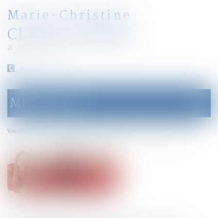
Marie-Christine
CLARAZ-MURAT
avocat
04 79 31 33 03
MENU
Ouvrir
le
menu
Accueil
Pourquoi recourir au divorce par consentement mutuel ?
Vous êtes ici :