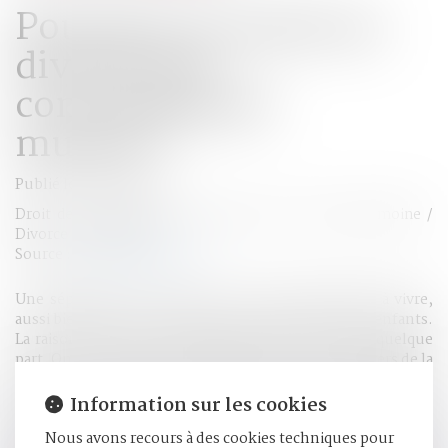
Pourquoi recourir au
divorce par
consentement
mutuel ?
Publié le :
10/08/2018
Droit de la famille, des personnes et de leur patrimoine
/
Divorce et séparation
Source :
www.gazetteinfo.fr
Une séparation est toujours une situation difficile à vivre,
aussi bien pour les conjoints, mais surtout pour les enfants.
La raison est qu’on a le sentiment d’avoir échoué quelque
part. On a un goût d’inachevé qui nous reste au travers de la
gorge. Bien que cela reste pénible, il est préférable de
divorcer dans certains cas. Cela permet d’éviter des
Information sur les cookies
conséquences plus dramatiques. Et pour limiter les
Nous avons recours à des cookies techniques pour
dommages collatéraux, il est possible de recourir au divorce