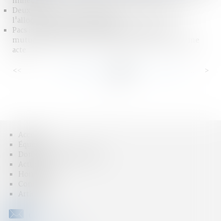
mineurs ?
Deux décrets et un arrêté finalisent le dispositif de
l'allocation de soutien familial
Pacs : les partenaires ne peuvent pas se léguer
mutuellement tous leurs biens dans un seul et même
acte
<<
<
...
87
88
89
90
91
92
93
...
>
>>
Accueil
Équipe
Domaines d'intervention
Actus
Honoraires
Contact
Articles
CONTACT