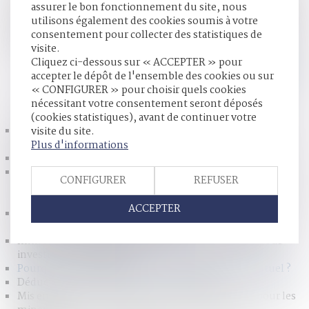
assurer le bon fonctionnement du site, nous
par consentement mutuel. Depuis le 1er janvier de l’année
utilisons également des cookies soumis à votre
2017, les personnes qui le souhaitent peuvent procéder à un
consentement pour collecter des statistiques de
divorce à l’amiable sans passer devant un juge. Il suffit que
visite.
leurs avocats respectifs soient présents...
Lire la suite
Cliquez ci-dessous sur « ACCEPTER » pour
accepter le dépôt de l'ensemble des cookies ou sur
« CONFIGURER » pour choisir quels cookies
HISTORIQUE
nécessitant votre consentement seront déposés
(cookies statistiques), avant de continuer votre
Le 4 octobre prochain, je participerai à la journée du droit
visite du site.
dans les collège organisé par le @CNBarreaux l
Plus d'informations
Pourquoi le logement familial est-il protégé ?
L’action en décharge d’une dette successorale relève de la
CONFIGURER
REFUSER
compétence du juge de la succession - Éditions Francis
Lefebvre
ACCEPTER
Information des parties et prescription l’action publique -
Droit pénal général | Dalloz Actualité
Immobilier : jusqu'à quel âge peut-on emprunter pour
investir ? - Boursorama
Pourquoi recourir au divorce par consentement mutuel ?
Déduction d'une prestation compensatoire
Mis en examen à l’âge de 10 ans : que prévoit la loi pour les