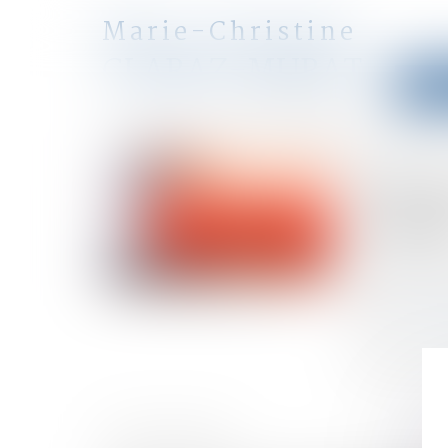
Marie-Christine
CLARAZ-MURAT
Accu
avocat
Accueil
Précisions sur la séquestration d’une personne 
Vous êtes ici :
Préci
cach
Publié le :
14/
Droit pénal
/
Source :
www.
Dans un arrêt 
HISTORIQUE