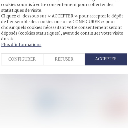
cookies soumis à votre consentement pour collecter des
 un patrimoine immobilier
statistiques de visite.
laire
Cliquez ci-dessous sur « ACCEPTER » pour accepter le dépôt
re et usage familial
de l'ensemble des cookies ou sur « CONFIGURER » pour
cachée
choisir quels cookies nécessitant votre consentement seront
u tout gratuit
déposés (cookies statistiques), avant de continuer votre visite
ment rejetées
du site.
le juge ne doit pas dénaturer les écrits
Plus d'informations
es tiers et droits de la défense
 aux biens et à la personne du majeur : illustration
ACCEPTER
CONFIGURER
REFUSER
nt les sentiments de l’enfant
<<
<
...
33
34
35
36
37
38
39
...
>
>>
CONTACT
04 79 31 33 03