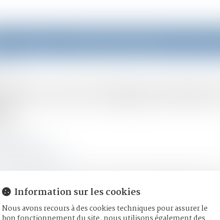
eil
Équipe
Domaines d'intervention
Actus
cachée
sions sur la séquestratio
ée
04/2023
(NPU) Infraction
lemag-juridique.com
en date du 15 mars 2023, la Cour de cassation a rappelé les cas po
Information sur les cookies
Nous avons recours à des cookies techniques pour assurer le
bon fonctionnement du site, nous utilisons également des