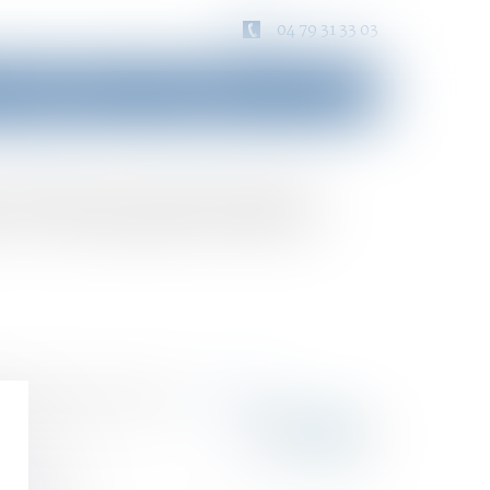
04 79 31 33 03
Consultation
Honoraires
Contact
n d’une personne
ssibles de séquestration...
Lire la suite