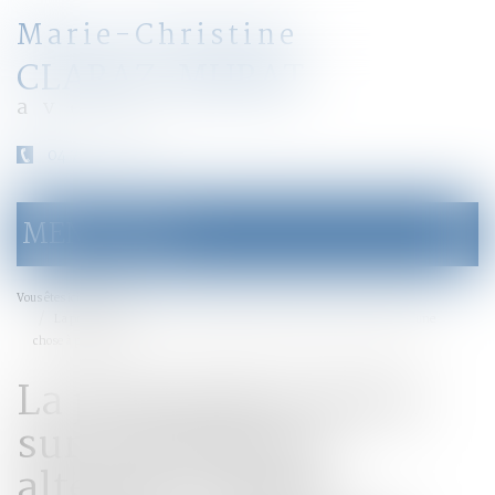
Marie-Christine
CLARAZ-MURAT
avocat
04 79 31 33 03
MENU
Ouvrir
le
menu
Accueil
Vous êtes ici :
La proposition de loi sur la résidence alternée conçoit l’enfant comme une
chose à partager
La proposition de loi
sur la résidence
alternée conçoit