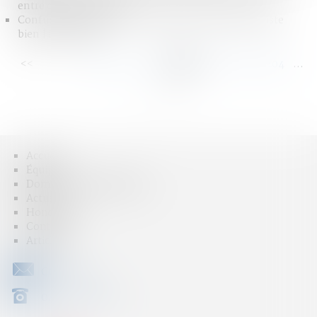
entre époux | SOS conso
Confusion des peines : l’espace pénal européen existe
bien | Lextenso.fr
<<
<
...
98
99
100
101
102
103
104
...
>
>>
Accueil
Équipe
Domaines d'intervention
Actus
Honoraires
Contact
Articles
CONTACT
04 79 31 33 03