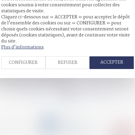
cookies soumis à votre consentement pour collecter des
statistiques de visite.
Cliquez ci-dessous sur « ACCEPTER » pour accepter le dépôt
de l'ensemble des cookies ou sur « CONFIGURER » pour
et atteinte à la vie privée - La Gazette du Palais
choisir quels cookies nécessitant votre consentement seront
absence de notification de la désignation d’un avocat par sa mèr
déposés (cookies statistiques), avant de continuer votre visite
 et liquidation - JurisPrudentes
du site.
 Droits de succession - Les Echos
Plus d'informations
se d’effet entre les époux du changement de régime matrimonial
ACCEPTER
CONFIGURER
REFUSER
ntaire dans le cadre d’un divorce - Déontologie | Dalloz Actualit
 « sans juge » a été définitivement adoptée - INTERETS PRIVES
prescription - La Gazette du Palais
e matrimonial pour les entrepreneurs - Mariage - Le Particulier
<<
<
...
110
111
112
113
114
115
116
...
>
>
CONTACT
04 79 31 33 03