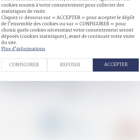
cookies soumis à votre consentement pour collecter des
statistiques de visite.
Cliquez ci-dessous sur « ACCEPTER » pour accepter le dépôt
orme sous une réserve
de l'ensemble des cookies ou sur « CONFIGURER » pour
e modification de la fixation de sa résidence habituelle et prin
choisir quels cookies nécessitant votre consentement seront
déposés (cookies statistiques), avant de continuer votre visite
propres à justifier la décision
du site.
une filiation avec l’enfant né du don est conforme
Plus d'informations
eu de commission de l’infraction
ut la perte de son legs
ACCEPTER
CONFIGURER
REFUSER
présumée accomplie en cas de respect des formalités de l'article 
ude fiscale et douanière
on et paiement des droits de succession
<<
<
...
29
30
31
32
33
34
35
...
>
>>
CONTACT
04 79 31 33 03