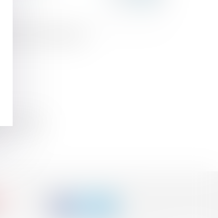
bonne foi du revendiquant
tes aux femmes