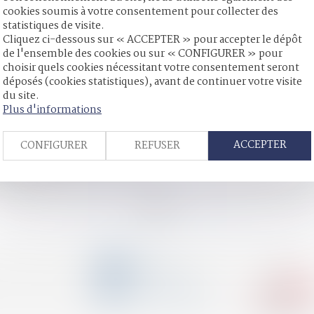
cookies soumis à votre consentement pour collecter des
statistiques de visite.
Cliquez ci-dessous sur « ACCEPTER » pour accepter le dépôt
es confisqués en cours de procédure : retour sur la nécessaire 
de l'ensemble des cookies ou sur « CONFIGURER » pour
és
choisir quels cookies nécessitant votre consentement seront
 mineur poursuivi
déposés (cookies statistiques), avant de continuer votre visite
ode pénal relatif à l’exhibition sexuelle
du site.
tes et délais de paiement ?
Plus d'informations
s conjugales
iolences intrafamiliales ?
ACCEPTER
CONFIGURER
REFUSER
e l’objet d’une plainte en ligne
ctions en 2023
s applications de prévention et de lutte contre les violences fai
<<
<
...
15
16
17
18
19
20
21
...
>
>>
CONTACT
04 79 31 33 03