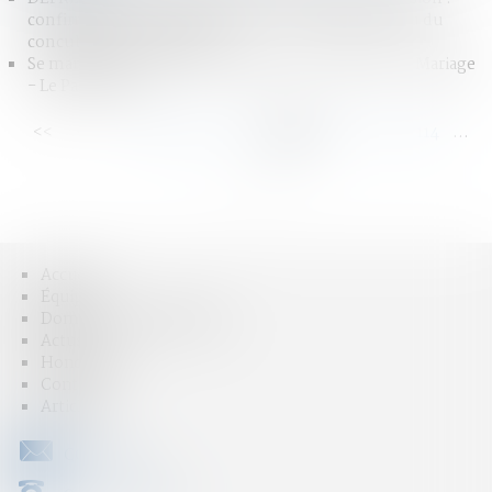
confirmation de la non-prise en compte du pacs ou du
concubinage - Defrenois
Se marier sans contrat de mariage : Les modalités - Mariage
- Le Particulier
<<
<
...
108
109
110
111
112
113
114
...
>
>>
Accueil
Équipe
Domaines d'intervention
Actus
Honoraires
Contact
Articles
CONTACT