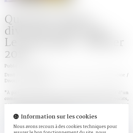
Quand les époux
divorcent sans juge -
Le particulier - Janvier
2017
Publié le :
03/01/2017
Droit de la famille, des personnes et de leur patrimoine
/
Divorce et séparation
"À partir du 1er janvier 2017, les époux qui divorcent d’un
commun accord ne passeront plus devant le juge. Avocats,
notaires, magistrats et divorcés nous donnent leur avis sur
ce changement. Anne DAYRAUT..."
Information sur les cookies
Lire l'article complet - Quand les époux divorcent sans
juge - Le particulier - Janv 2017
Nous avons recours à des cookies techniques pour
assurer le bon fonctionnement du site, nous