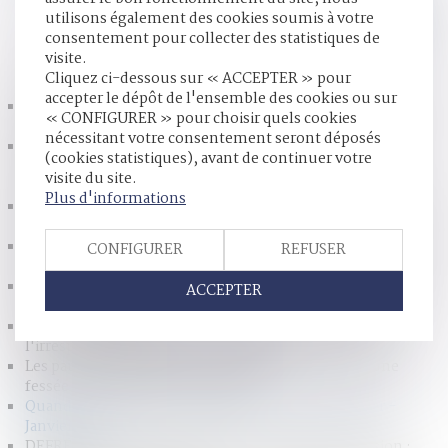
utilisons également des cookies soumis à votre
consentement pour collecter des statistiques de
HISTORIQUE
visite.
Cliquez ci-dessous sur « ACCEPTER » pour
accepter le dépôt de l'ensemble des cookies ou sur
Les mineurs qui voyagent devront de nouveau avoir une
« CONFIGURER » pour choisir quels cookies
autorisation de sortie du territoire - Le Figaro
nécessitant votre consentement seront déposés
Le cabinet sera présent aux Etats Généraux du droit de la
(cookies statistiques), avant de continuer votre
famille et du patrimoine à PARIS les 26-27 janvier
visite du site.
prochain
Plus d'informations
Notre simulateur de calcul d'une pension alimentaire est à
jour pour 2017 - Enfants - Le Particulier
Pension de réversion : un plafond de ressources à 20 301 €
CONFIGURER
REFUSER
par an | Dossier Familial
Divorce : les pensions alimentaires sont mieux garanties |
ACCEPTER
Dossier Familial
Dans quels cas les troubles psychiques entraînent-ils
l'irresponsabilité pénale ? - Le figaro
Les parents ont désormais interdiction de donner une
fessée à leurs enfants - L'Express
Quand les époux divorcent sans juge - Le particulier -
Janvier 2017
DEFRÉNOIS - lextenso éditions - Pension de réversion :