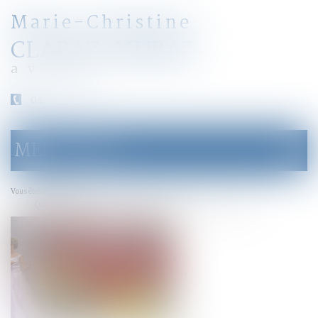
Marie-Christine
CLARAZ-MURAT
avocat
04 79 31 33 03
MENU
Ouvrir
le
menu
Accueil
Vous êtes ici :
Quand les époux divorcent sans juge - Le particulier - Janvier 2017