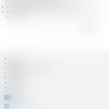
l’origine des fonds personnels
Préparer sa succession, c’est maintenant !
Le #JAF doit fixer la périodicité du droit de visite accordé
#droitfamille
<<
<
...
120
121
122
123
124
125
126
>
>>
Accueil
Équipe
Domaines d'intervention
Actus
Honoraires
Contact
Articles
CONTACT
04 79 31 33 03