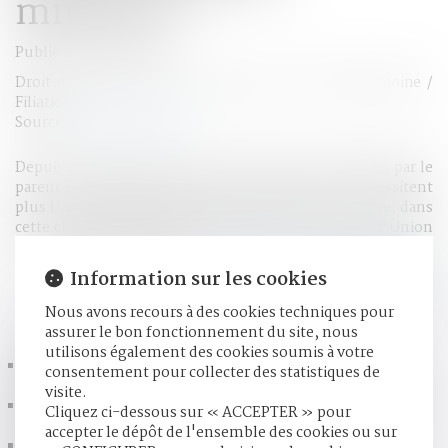
mineurs ?
Publié le :
06/03/2018
Droit de la famille, des personnes et de leur patrimoine
/
Filiation
Source :
www.lemonde.fr
Depuis le 1er janvier 2016, de nombreux actes passés par le
parent administrateur légal de son enfant ne nécessitent
plus l’accord préalable du juge des tutelles, explique, dans
cette chronique, Paul Younès, directeur général de l’Union
financière de France (UFF)...
Lire la suite
Information sur les cookies
Nous avons recours à des cookies techniques pour
HISTORIQUE
assurer le bon fonctionnement du site, nous
utilisons également des cookies soumis à votre
Peines alternatives : développer le travail d’intérêt
consentement pour collecter des statistiques de
général, TIG. En bref - Actualités - Vie-publique.fr
visite.
Nicole Belloubet veut un « tribunal criminel » à la place
Cliquez ci-dessous sur « ACCEPTER » pour
des assises - Le Monde
accepter le dépôt de l'ensemble des cookies ou sur
(Jur) Délégation d’autorité parentale croisée et