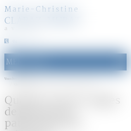
Marie-Christine
CLARAZ-MURAT
avocat
04 79 31 33 03
MENU
Ouvrir
le
menu
Accueil
Vous êtes ici :
Quelles sont les règles de gestion du patrimoine des mineurs ?
Quelles sont les règles
de gestion du
patrimoine des